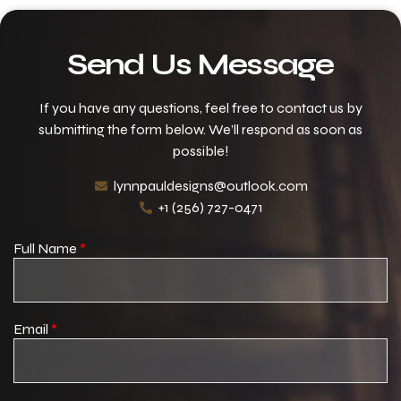
Send Us Message
If you have any questions, feel free to contact us by
submitting the form below. We’ll respond as soon as
possible!
lynnpauldesigns@outlook.com
+1 (256) 727-0471
Full Name
*
Email
*