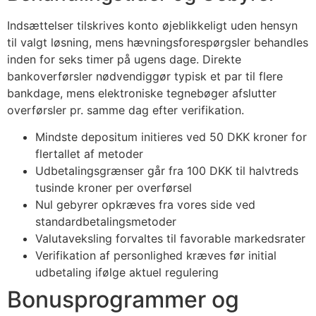
Indsættelser tilskrives konto øjeblikkeligt uden hensyn
til valgt løsning, mens hævningsforespørgsler behandles
inden for seks timer på ugens dage. Direkte
bankoverførsler nødvendiggør typisk et par til flere
bankdage, mens elektroniske tegnebøger afslutter
overførsler pr. samme dag efter verifikation.
Mindste depositum initieres ved 50 DKK kroner for
flertallet af metoder
Udbetalingsgrænser går fra 100 DKK til halvtreds
tusinde kroner per overførsel
Nul gebyrer opkræves fra vores side ved
standardbetalingsmetoder
Valutaveksling forvaltes til favorable markedsrater
Verifikation af personlighed kræves før initial
udbetaling ifølge aktuel regulering
Bonusprogrammer og