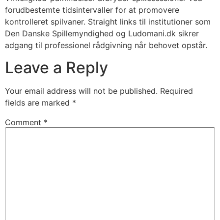
forudbestemte tidsintervaller for at promovere
kontrolleret spilvaner. Straight links til institutioner som
Den Danske Spillemyndighed og Ludomani.dk sikrer
adgang til professionel rådgivning når behovet opstår.
Leave a Reply
Your email address will not be published.
Required
fields are marked
*
Comment
*