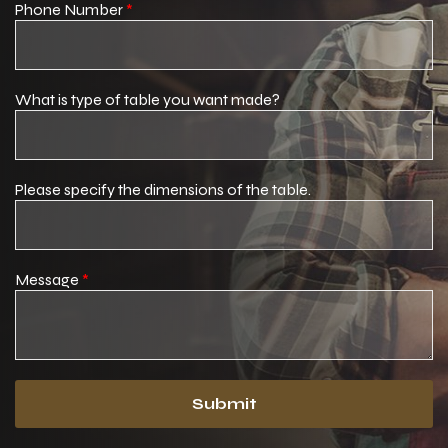
Phone Number
*
What is type of table you want made?
Please specify the dimensions of the table.
Message
*
Submit