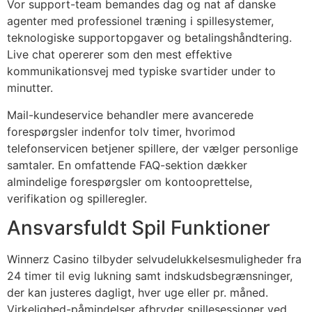
Vor support-team bemandes dag og nat af danske
agenter med professionel træning i spillesystemer,
teknologiske supportopgaver og betalingshåndtering.
Live chat opererer som den mest effektive
kommunikationsvej med typiske svartider under to
minutter.
Mail-kundeservice behandler mere avancerede
forespørgsler indenfor tolv timer, hvorimod
telefonservicen betjener spillere, der vælger personlige
samtaler. En omfattende FAQ-sektion dækker
almindelige forespørgsler om kontooprettelse,
verifikation og spilleregler.
Ansvarsfuldt Spil Funktioner
Winnerz Casino tilbyder selvudelukkelsesmuligheder fra
24 timer til evig lukning samt indskudsbegrænsninger,
der kan justeres dagligt, hver uge eller pr. måned.
Virkelighed-påmindelser afbryder spillesessioner ved