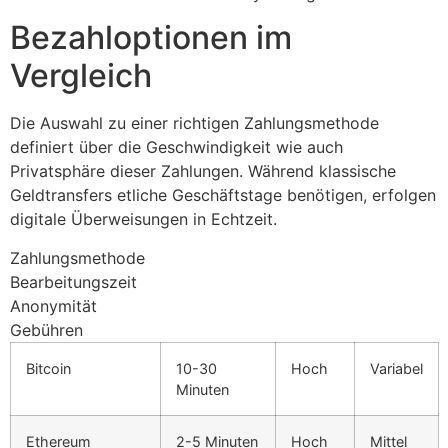
Bezahloptionen im
Vergleich
Die Auswahl zu einer richtigen Zahlungsmethode
definiert über die Geschwindigkeit wie auch
Privatsphäre dieser Zahlungen. Während klassische
Geldtransfers etliche Geschäftstage benötigen, erfolgen
digitale Überweisungen in Echtzeit.
Zahlungsmethode
Bearbeitungszeit
Anonymität
Gebühren
Bitcoin
10-30
Hoch
Variabel
Minuten
Ethereum
2-5 Minuten
Hoch
Mittel