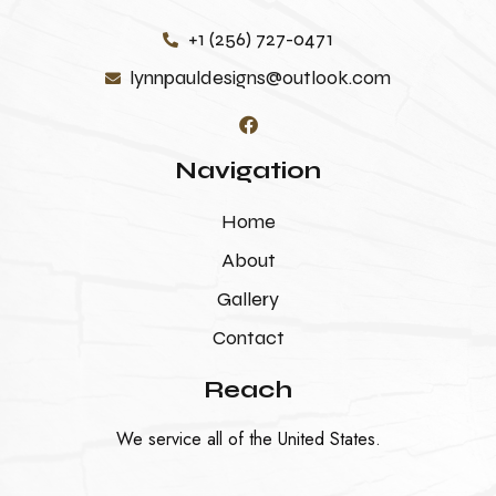
+1 (256) 727-0471
lynnpauldesigns@outlook.com
Navigation
Home
About
Gallery
Contact
Reach
We service all of the United States.