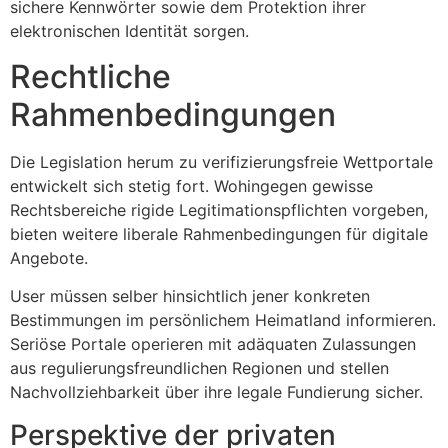
sichere Kennwörter sowie dem Protektion ihrer
elektronischen Identität sorgen.
Rechtliche
Rahmenbedingungen
Die Legislation herum zu verifizierungsfreie Wettportale
entwickelt sich stetig fort. Wohingegen gewisse
Rechtsbereiche rigide Legitimationspflichten vorgeben,
bieten weitere liberale Rahmenbedingungen für digitale
Angebote.
User müssen selber hinsichtlich jener konkreten
Bestimmungen im persönlichem Heimatland informieren.
Seriöse Portale operieren mit adäquaten Zulassungen
aus regulierungsfreundlichen Regionen und stellen
Nachvollziehbarkeit über ihre legale Fundierung sicher.
Perspektive der privaten