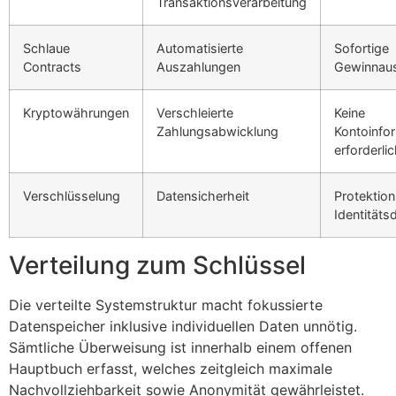
Transaktionsverarbeitung
Schlaue
Automatisierte
Sofortige
Contracts
Auszahlungen
Gewinnau
Kryptowährungen
Verschleierte
Keine
Zahlungsabwicklung
Kontoinfo
erforderli
Verschlüsselung
Datensicherheit
Protektion
Identitäts
Verteilung zum Schlüssel
Die verteilte Systemstruktur macht fokussierte
Datenspeicher inklusive individuellen Daten unnötig.
Sämtliche Überweisung ist innerhalb einem offenen
Hauptbuch erfasst, welches zeitgleich maximale
Nachvollziehbarkeit sowie Anonymität gewährleistet.