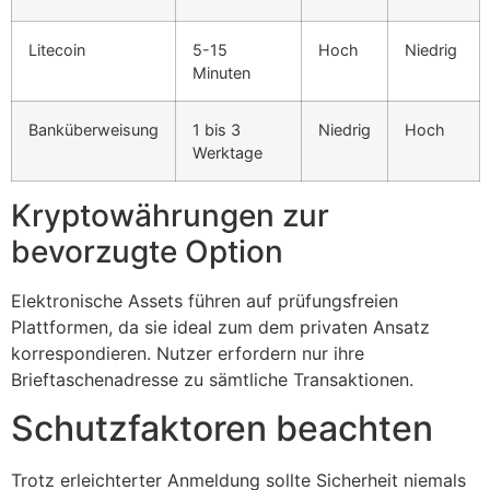
Litecoin
5-15
Hoch
Niedrig
Minuten
Banküberweisung
1 bis 3
Niedrig
Hoch
Werktage
Kryptowährungen zur
bevorzugte Option
Elektronische Assets führen auf prüfungsfreien
Plattformen, da sie ideal zum dem privaten Ansatz
korrespondieren. Nutzer erfordern nur ihre
Brieftaschenadresse zu sämtliche Transaktionen.
Schutzfaktoren beachten
Trotz erleichterter Anmeldung sollte Sicherheit niemals