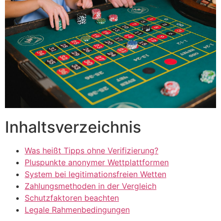
Inhaltsverzeichnis
Was heißt Tipps ohne Verifizierung?
Pluspunkte anonymer Wettplattformen
System bei legitimationsfreien Wetten
Zahlungsmethoden in der Vergleich
Schutzfaktoren beachten
Legale Rahmenbedingungen