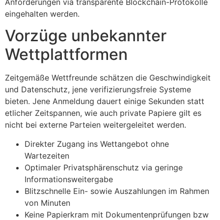
Anforderungen via transparente Blockchain-Protokolle
eingehalten werden.
Vorzüge unbekannter
Wettplattformen
Zeitgemäße Wettfreunde schätzen die Geschwindigkeit
und Datenschutz, jene verifizierungsfreie Systeme
bieten. Jene Anmeldung dauert einige Sekunden statt
etlicher Zeitspannen, wie auch private Papiere gilt es
nicht bei externe Parteien weitergeleitet werden.
Direkter Zugang ins Wettangebot ohne
Wartezeiten
Optimaler Privatsphärenschutz via geringe
Informationsweitergabe
Blitzschnelle Ein- sowie Auszahlungen im Rahmen
von Minuten
Keine Papierkram mit Dokumentenprüfungen bzw