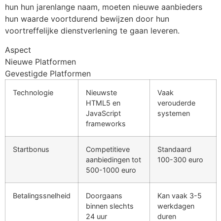
hun hun jarenlange naam, moeten nieuwe aanbieders
hun waarde voortdurend bewijzen door hun
voortreffelijke dienstverlening te gaan leveren.
Aspect
Nieuwe Platformen
Gevestigde Platformen
Technologie
Nieuwste
Vaak
HTML5 en
verouderde
JavaScript
systemen
frameworks
Startbonus
Competitieve
Standaard
aanbiedingen tot
100-300 euro
500-1000 euro
Betalingssnelheid
Doorgaans
Kan vaak 3-5
binnen slechts
werkdagen
24 uur
duren