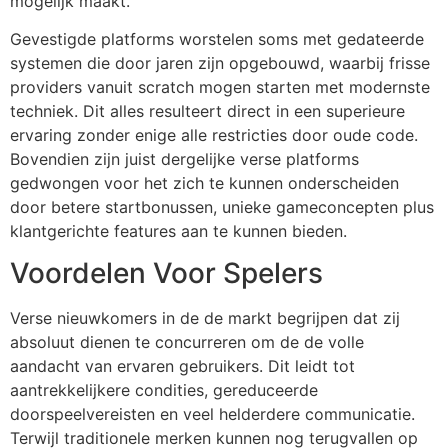
mogelijk maakt.
Gevestigde platforms worstelen soms met gedateerde
systemen die door jaren zijn opgebouwd, waarbij frisse
providers vanuit scratch mogen starten met modernste
techniek. Dit alles resulteert direct in een superieure
ervaring zonder enige alle restricties door oude code.
Bovendien zijn juist dergelijke verse platforms
gedwongen voor het zich te kunnen onderscheiden
door betere startbonussen, unieke gameconcepten plus
klantgerichte features aan te kunnen bieden.
Voordelen Voor Spelers
Verse nieuwkomers in de de markt begrijpen dat zij
absoluut dienen te concurreren om de de volle
aandacht van ervaren gebruikers. Dit leidt tot
aantrekkelijkere condities, gereduceerde
doorspeelvereisten en veel helderdere communicatie.
Terwijl traditionele merken kunnen nog terugvallen op