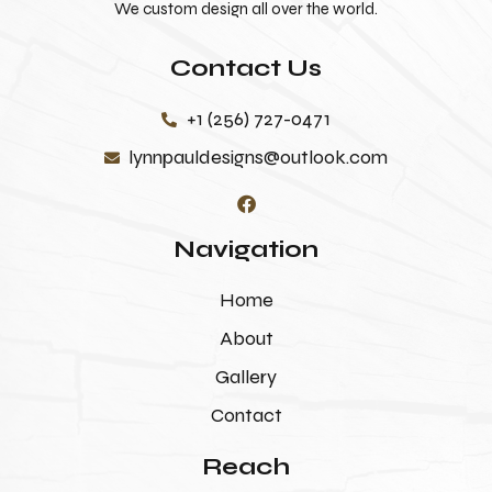
We custom design all over the world.
Contact Us
+1 (256) 727-0471
lynnpauldesigns@outlook.com
Navigation
Home
About
Gallery
Contact
Reach