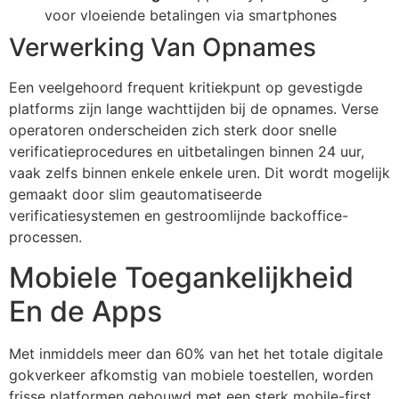
voor vloeiende betalingen via smartphones
Verwerking Van Opnames
Een veelgehoord frequent kritiekpunt op gevestigde
platforms zijn lange wachttijden bij de opnames. Verse
operatoren onderscheiden zich sterk door snelle
verificatieprocedures en uitbetalingen binnen 24 uur,
vaak zelfs binnen enkele enkele uren. Dit wordt mogelijk
gemaakt door slim geautomatiseerde
verificatiesystemen en gestroomlijnde backoffice-
processen.
Mobiele Toegankelijkheid
En de Apps
Met inmiddels meer dan 60% van het het totale digitale
gokverkeer afkomstig van mobiele toestellen, worden
frisse platformen gebouwd met een sterk mobile-first