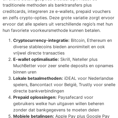
traditionele methoden als banktransfers plus
creditcards, integreren ze e-wallets, prepaid vouchers
en zelfs crypto-opties. Deze grote variatie zorgt ervoor
ervoor dat alle spelers uit verschillende regio’s met hun
hun favoriete voorkeursmethode kunnen betalen.
Cryptocurrency-integratie:
Bitcoin, Ethereum en
diverse stablecoins bieden anonimiteit en ook
vrijwel directe transacties
E-wallet optimalisatie:
Skrill, Neteller plus
MuchBetter voor zeer snelle deposits en opnames
binnen uren
Lokale betaalmethoden:
iDEAL voor Nederlandse
spelers, Bancontact voor België, Trustly voor snelle
directe bankverbindingen
Prepaid oplossingen:
Paysafecard voor
gebruikers welke hun uitgaven willen beheren
zonder dat bankgegevens te moeten delen
Mobiele betalingen:
Apple Pay plus Google Pay