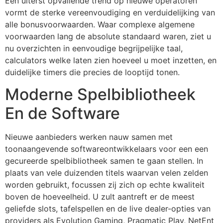
Een uiterst opvallende trend op nieuwe operatoren
vormt de sterke vereenvoudiging en verduidelijking van
alle bonusvoorwaarden. Waar complexe algemene
voorwaarden lang de absolute standaard waren, ziet u
nu overzichten in eenvoudige begrijpelijke taal,
calculators welke laten zien hoeveel u moet inzetten, en
duidelijke timers die precies de looptijd tonen.
Moderne Spelbibliotheek
En de Software
Nieuwe aanbieders werken nauw samen met
toonaangevende softwareontwikkelaars voor een een
gecureerde spelbibliotheek samen te gaan stellen. In
plaats van vele duizenden titels waarvan velen zelden
worden gebruikt, focussen zij zich op echte kwaliteit
boven de hoeveelheid. U zult aantreft er de meest
geliefde slots, tafelspellen en de live dealer-opties van
providers als Evolution Gaming, Pragmatic Play, NetEnt