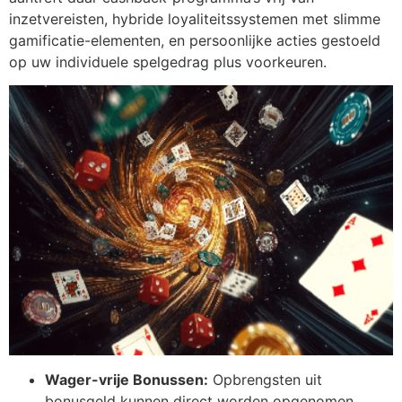
inzetvereisten, hybride loyaliteitssystemen met slimme
gamificatie-elementen, en persoonlijke acties gestoeld
op uw individuele spelgedrag plus voorkeuren.
Wager-vrije Bonussen:
Opbrengsten uit
bonusgeld kunnen direct worden opgenomen