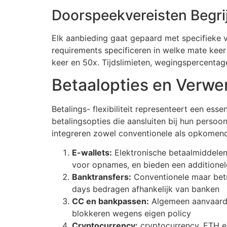
Doorspeekvereisten Begri
Elk aanbieding gaat gepaard met specifieke
requirements specificeren in welke mate kee
keer en 50x. Tijdslimieten, wegingspercenta
Betaalopties en Verwe
Betalings- flexibiliteit representeert een es
betalingsopties die aansluiten bij hun persoo
integreren zowel conventionele als opkomen
E-wallets:
Elektronische betaalmiddelen
voor opnames, en bieden een additionel
Banktransfers:
Conventionele maar betr
days bedragen afhankelijk van banken
CC en bankpassen:
Algemeen aanvaarde 
blokkeren wegens eigen policy
Cryptocurrency:
cryptocurrency, ETH en