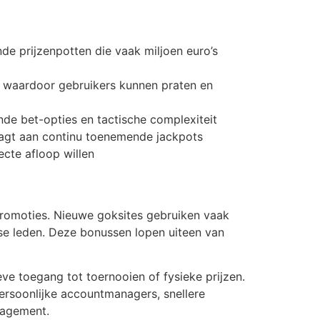
e prijzenpotten die vaak miljoen euro’s
, waardoor gebruikers kunnen praten en
ende bet-opties en tactische complexiteit
aagt aan continu toenemende jackpots
ecte afloop willen
 promoties. Nieuwe goksites gebruiken vaak
rse leden. Deze bonussen lopen uiteen van
ve toegang tot toernooien of fysieke prijzen.
ersoonlijke accountmanagers, snellere
gagement.