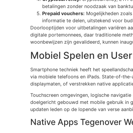
betalingen zonder noodzaak van bankt
Prepaid vouchers:
Mogelijkheden zoals p
informatie te delen, uitstekend voor b
Doorlooptijden voor uitbetalingen variëren aa
digitale portemonnees, daar traditionele met
woonbewijzen zijn gevalideerd, kunnen inau
Mobiel Spelen en User
Smartphone techniek heeft het speellandscha
via mobiele telefoons en iPads. State-of-the
displaymaten, of verstrekken native applicat
Touchscreen omgevingen, logische navigatie 
doelgericht gebouwd met mobile gebruik in ge
updaten leden op de lopende van verse aanbie
Native Apps Tegenover We