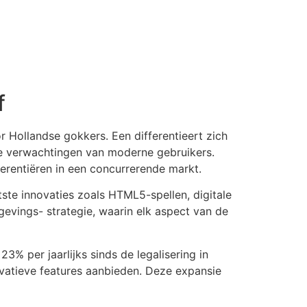
f
r Hollandse gokkers. Een differentieert zich
e verwachtingen van moderne gebruikers.
ferentiëren in een concurrerende markt.
ste innovaties zoals HTML5-spellen, digitale
gevings- strategie, waarin elk aspect van de
% per jaarlijks sinds de legalisering in
novatieve features aanbieden. Deze expansie