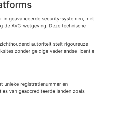
atforms
ar in geavanceerde security-systemen, met
tig de AVG-wetgeving. Deze technische
zichthoudend autoriteit stelt rigoureuze
ksites zonder geldige vaderlandse licentie
et unieke registratienummer en
ties van geaccrediteerde landen zoals