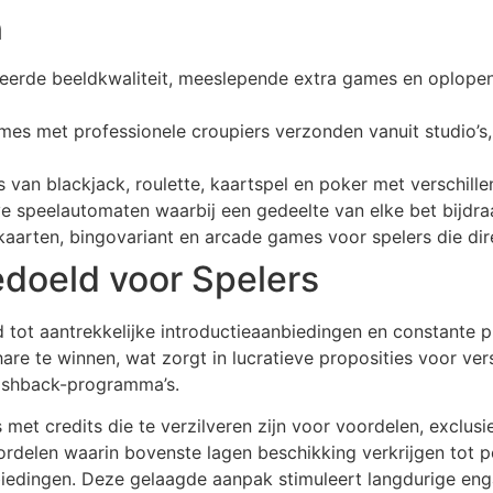
n
rde beeldkwaliteit, meeslepende extra games en oplopend
mes met professionele croupiers verzonden vanuit studio’s
s van blackjack, roulette, kaartspel en poker met verschill
 speelautomaten waarbij een gedeelte van elke bet bijdr
kaarten, bingovariant en arcade games voor spelers die dir
edoeld voor Spelers
d tot aantrekkelijke introductieaanbiedingen en constante
re te winnen, wat zorgt in lucratieve proposities voor ve
cashback-programma’s.
et credits die te verzilveren zijn voor voordelen, exclusie
ordelen waarin bovenste lagen beschikking verkrijgen tot p
biedingen. Deze gelaagde aanpak stimuleert langdurige en