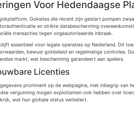
iceringen Voor Hedendaagse Pl
 gokplatform. Goksites die recent zijn gestart pompen zwa
ctorauthenticatie en strikte databescherming overeenkoms
ciële transacties tegen ongeautoriseerde inbraak.
lijft essentieel voor legale operaties op Nederland. Dit toe
 voorwaarden, bewust gokbeleid en regelmatige controles. Go
landse markt, wat bescherming garandeert aan spelers.
ouwbare Licenties
tiegegevens prominent op de webpagina, met inbegrip van h
andse vergunning mogen exploitanten ook hebben over licen
rijk, wat hun globale status verbetert.