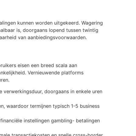
alingen kunnen worden uitgekeerd. Wagering
lbaar is, doorgaans lopend tussen twintig
rbaarheid van aanbiedingsvoorwaarden.
bruikers eisen een breed scala aan
gankelijkheid. Vernieuwende platforms
ren.
 verwerkingsduur, doorgaans in enkele uren
, waardoor termijnen typisch 1-5 business
inanciële instellingen gambling- betalingen
male transactiekosten en snelle cross-border