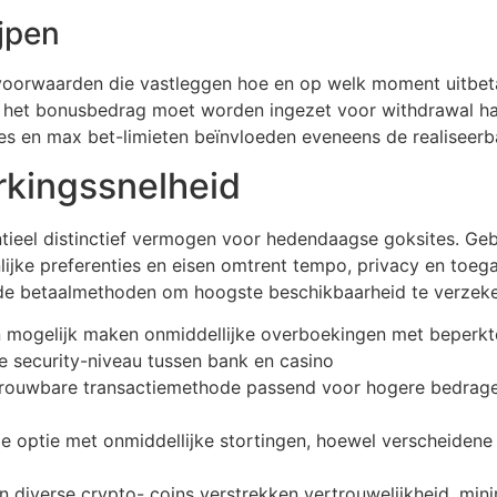
jpen
 voorwaarden die vastleggen hoe en op welk moment uitbet
r het bonusbedrag moet worden ingezet voor withdrawal haa
ges en max bet-limieten beïnvloeden eveneens de realisee
rkingssnelheid
sentieel distinctief vermogen voor hedendaagse goksites. Ge
nlijke preferenties en eisen omtrent tempo, privacy en toe
de betaalmethoden om hoogste beschikbaarheid te verzeke
 mogelijk maken onmiddellijke overboekingen met beperkte
e security-niveau tussen bank en casino
ouwbare transactiemethode passend voor hogere bedragen
optie met onmiddellijke stortingen, hoewel verscheidene f
 diverse crypto- coins verstrekken vertrouwelijkheid, mini