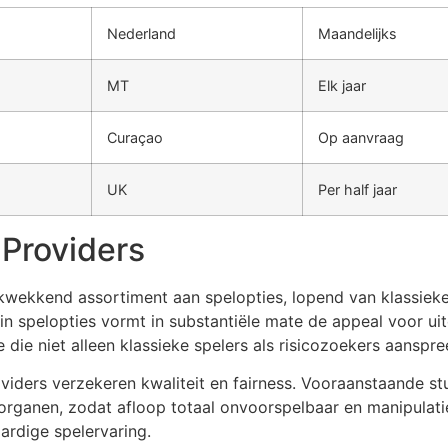
Nederland
Maandelijks
MT
Elk jaar
Curaçao
Op aanvraag
UK
Per half jaar
 Providers
wekkend assortiment aan spelopties, lopend van klassieke
 in spelopties vormt in substantiële mate de appeal voor u
 die niet alleen klassieke spelers als risicozoekers aanspre
iders verzekeren kwaliteit en fairness. Vooraanstaande s
eorganen, zodat afloop totaal onvoorspelbaar en manipulatie
ardige spelervaring.