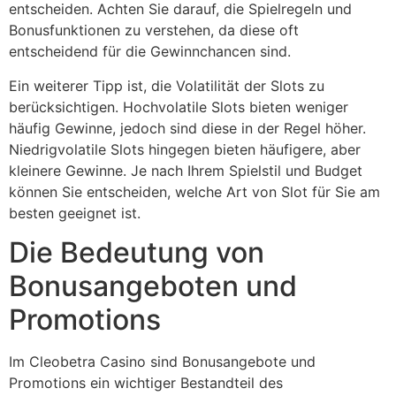
entscheiden. Achten Sie darauf, die Spielregeln und
Bonusfunktionen zu verstehen, da diese oft
entscheidend für die Gewinnchancen sind.
Ein weiterer Tipp ist, die Volatilität der Slots zu
berücksichtigen. Hochvolatile Slots bieten weniger
häufig Gewinne, jedoch sind diese in der Regel höher.
Niedrigvolatile Slots hingegen bieten häufigere, aber
kleinere Gewinne. Je nach Ihrem Spielstil und Budget
können Sie entscheiden, welche Art von Slot für Sie am
besten geeignet ist.
Die Bedeutung von
Bonusangeboten und
Promotions
Im Cleobetra Casino sind Bonusangebote und
Promotions ein wichtiger Bestandteil des