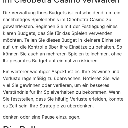
Die Verwaltung Ihres Budgets ist entscheidend, um ein
nachhaltiges Spielerlebnis im Cleobetra Casino zu
gewährleisten. Beginnen Sie mit der Festlegung eines
klaren Budgets, das Sie für das Spielen verwenden
möchten. Teilen Sie dieses Budget in kleinere Einheiten
auf, um die Kontrolle über Ihre Einsätze zu behalten. So
können Sie auch an mehreren Spielen teilnehmen, ohne
Ihr gesamtes Budget auf einmal zu riskieren.
Ein weiterer wichtiger Aspekt ist es, Ihre Gewinne und
Verluste regelmäßig zu überwachen. Notieren Sie, wie
viel Sie gewinnen oder verlieren, um ein besseres
Verständnis für Ihr Spielverhalten zu bekommen. Wenn
Sie feststellen, dass Sie häufig Verluste erleiden, könnte
es Zeit sein, Ihre Strategie zu überdenken.
denken oder eine Pause einzulegen.