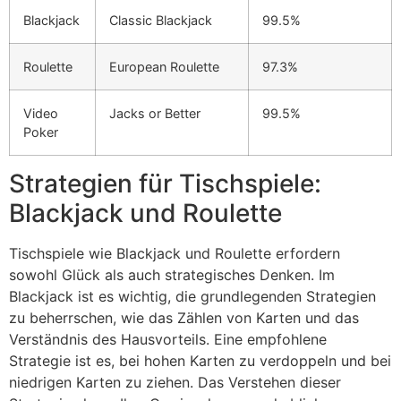
Blackjack
Classic Blackjack
99.5%
Roulette
European Roulette
97.3%
Video
Jacks or Better
99.5%
Poker
Strategien für Tischspiele:
Blackjack und Roulette
Tischspiele wie Blackjack und Roulette erfordern
sowohl Glück als auch strategisches Denken. Im
Blackjack ist es wichtig, die grundlegenden Strategien
zu beherrschen, wie das Zählen von Karten und das
Verständnis des Hausvorteils. Eine empfohlene
Strategie ist es, bei hohen Karten zu verdoppeln und bei
niedrigen Karten zu ziehen. Das Verstehen dieser