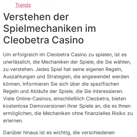
Trends
Verstehen der
Spielmechaniken im
Cleobetra Casino
Um erfolgreich im Cleobetra Casino zu spielen, ist es
unerlässlich, die Mechaniken der Spiele, die Sie wählen,
zu verstehen. Jedes Spiel hat seine eigenen Regeln,
Auszahlungen und Strategien, die angewendet werden
können. Informieren Sie sich über die spezifischen
Regeln und Abläufe der Spiele, die Sie interessieren.
Viele Online-Casinos, einschließlich Cleobetra, bieten
kostenlose Demoversionen ihrer Spiele an, die es Ihnen
ermöglichen, die Mechaniken ohne finanzielles Risiko zu
erlernen.
Darüber hinaus ist es wichtig, die verschiedenen