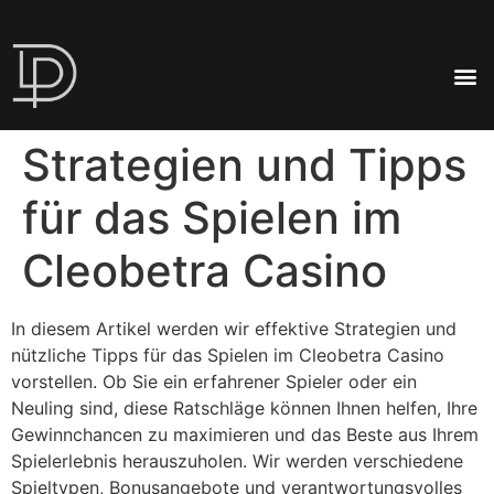
Strategien und Tipps
für das Spielen im
Cleobetra Casino
In diesem Artikel werden wir effektive Strategien und
nützliche Tipps für das Spielen im Cleobetra Casino
vorstellen. Ob Sie ein erfahrener Spieler oder ein
Neuling sind, diese Ratschläge können Ihnen helfen, Ihre
Gewinnchancen zu maximieren und das Beste aus Ihrem
Spielerlebnis herauszuholen. Wir werden verschiedene
Spieltypen, Bonusangebote und verantwortungsvolles