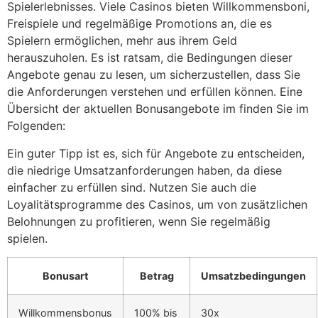
Spielerlebnisses. Viele Casinos bieten Willkommensboni,
Freispiele und regelmäßige Promotions an, die es
Spielern ermöglichen, mehr aus ihrem Geld
herauszuholen. Es ist ratsam, die Bedingungen dieser
Angebote genau zu lesen, um sicherzustellen, dass Sie
die Anforderungen verstehen und erfüllen können. Eine
Übersicht der aktuellen Bonusangebote im finden Sie im
Folgenden:
Ein guter Tipp ist es, sich für Angebote zu entscheiden,
die niedrige Umsatzanforderungen haben, da diese
einfacher zu erfüllen sind. Nutzen Sie auch die
Loyalitätsprogramme des Casinos, um von zusätzlichen
Belohnungen zu profitieren, wenn Sie regelmäßig
spielen.
Bonusart
Betrag
Umsatzbedingungen
Willkommensbonus
100% bis
30x