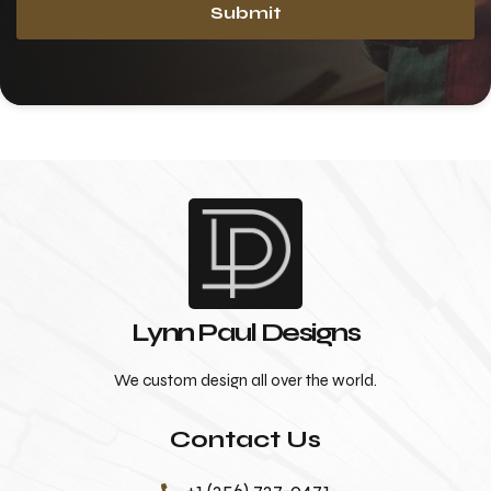
Submit
Lynn Paul Designs
We custom design all over the world.
Contact Us
+1 (256) 727-0471