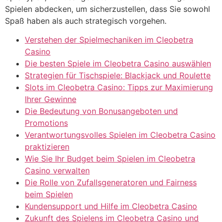
Spielen abdecken, um sicherzustellen, dass Sie sowohl
Spaß haben als auch strategisch vorgehen.
Verstehen der Spielmechaniken im Cleobetra
Casino
Die besten Spiele im Cleobetra Casino auswählen
Strategien für Tischspiele: Blackjack und Roulette
Slots im Cleobetra Casino: Tipps zur Maximierung
Ihrer Gewinne
Die Bedeutung von Bonusangeboten und
Promotions
Verantwortungsvolles Spielen im Cleobetra Casino
praktizieren
Wie Sie Ihr Budget beim Spielen im Cleobetra
Casino verwalten
Die Rolle von Zufallsgeneratoren und Fairness
beim Spielen
Kundensupport und Hilfe im Cleobetra Casino
Zukunft des Spielens im Cleobetra Casino und