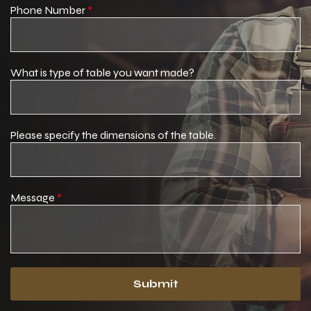
Phone Number
*
What is type of table you want made?
Please specify the dimensions of the table.
Message
*
Submit