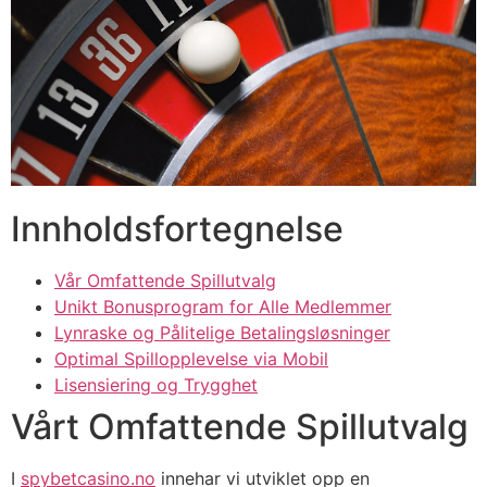
Innholdsfortegnelse
Vår Omfattende Spillutvalg
Unikt Bonusprogram for Alle Medlemmer
Lynraske og Pålitelige Betalingsløsninger
Optimal Spillopplevelse via Mobil
Lisensiering og Trygghet
Vårt Omfattende Spillutvalg
I
spybetcasino.no
innehar vi utviklet opp en