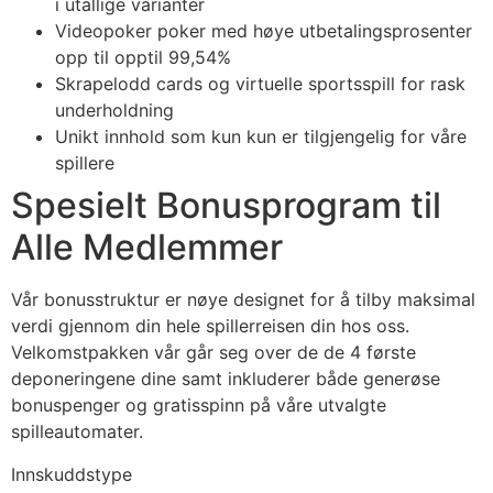
i utallige varianter
Videopoker poker med høye utbetalingsprosenter
opp til opptil 99,54%
Skrapelodd cards og virtuelle sportsspill for rask
underholdning
Unikt innhold som kun kun er tilgjengelig for våre
spillere
Spesielt Bonusprogram til
Alle Medlemmer
Vår bonusstruktur er nøye designet for å tilby maksimal
verdi gjennom din hele spillerreisen din hos oss.
Velkomstpakken vår går seg over de de 4 første
deponeringene dine samt inkluderer både generøse
bonuspenger og gratisspinn på våre utvalgte
spilleautomater.
Innskuddstype