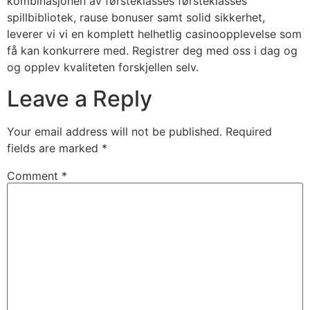
kombinasjonen av førsteklasses førsteklasses
spillbibliotek, rause bonuser samt solid sikkerhet,
leverer vi vi en komplett helhetlig casinoopplevelse som
få kan konkurrere med. Registrer deg med oss i dag og
og opplev kvaliteten forskjellen selv.
Leave a Reply
Your email address will not be published.
Required
fields are marked
*
Comment
*