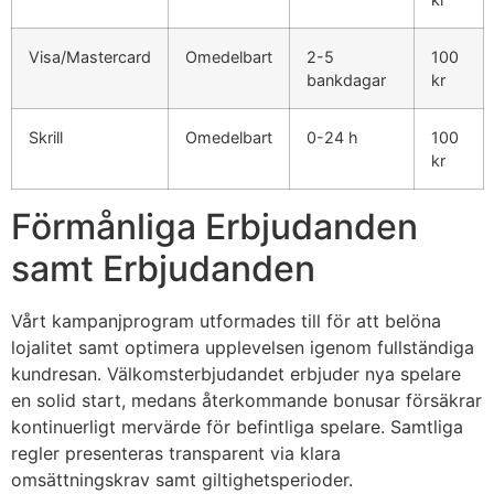
Visa/Mastercard
Omedelbart
2-5
100
bankdagar
kr
Skrill
Omedelbart
0-24 h
100
kr
Förmånliga Erbjudanden
samt Erbjudanden
Vårt kampanjprogram utformades till för att belöna
lojalitet samt optimera upplevelsen igenom fullständiga
kundresan. Välkomsterbjudandet erbjuder nya spelare
en solid start, medans återkommande bonusar försäkrar
kontinuerligt mervärde för befintliga spelare. Samtliga
regler presenteras transparent via klara
omsättningskrav samt giltighetsperioder.