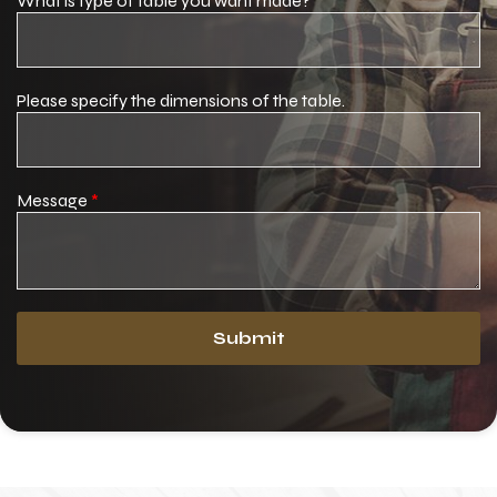
What is type of table you want made?
Please specify the dimensions of the table.
Message
*
Submit