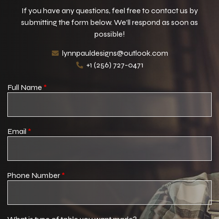
If you have any questions, feel free to contact us by
submitting the form below. We’ll respond as soon as
possible!
lynnpauldesigns@outlook.com
+1 (256) 727-0471
Full Name
*
Email
*
Phone Number
*