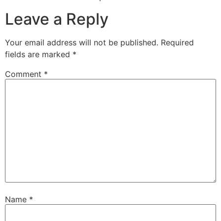
Leave a Reply
Your email address will not be published.
Required
fields are marked
*
Comment
*
Name
*