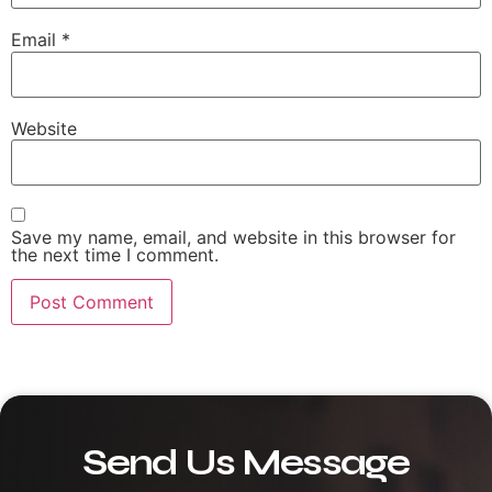
Email
*
Website
Save my name, email, and website in this browser for
the next time I comment.
Send Us Message