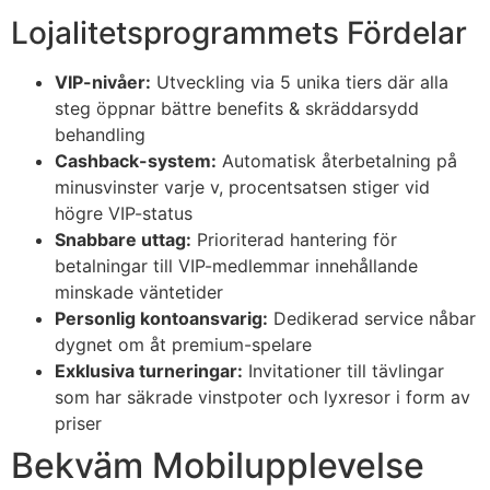
Lojalitetsprogrammets Fördelar
VIP-nivåer:
Utveckling via 5 unika tiers där alla
steg öppnar bättre benefits & skräddarsydd
behandling
Cashback-system:
Automatisk återbetalning på
minusvinster varje v, procentsatsen stiger vid
högre VIP-status
Snabbare uttag:
Prioriterad hantering för
betalningar till VIP-medlemmar innehållande
minskade väntetider
Personlig kontoansvarig:
Dedikerad service nåbar
dygnet om åt premium-spelare
Exklusiva turneringar:
Invitationer till tävlingar
som har säkrade vinstpoter och lyxresor i form av
priser
Bekväm Mobilupplevelse