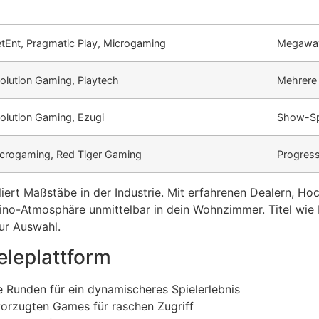
tEnt, Pragmatic Play, Microgaming
Megaway
olution Gaming, Playtech
Mehrere 
olution Gaming, Ezugi
Show-Spi
crogaming, Red Tiger Gaming
Progress
bliert Maßstäbe in der Industrie. Mit erfahrenen Dealern,
ino-Atmosphäre unmittelbar in dein Wohnzimmer. Titel wie 
ur Auswahl.
eleplattform
 Runden für ein dynamischeres Spielerlebnis
orzugten Games für raschen Zugriff