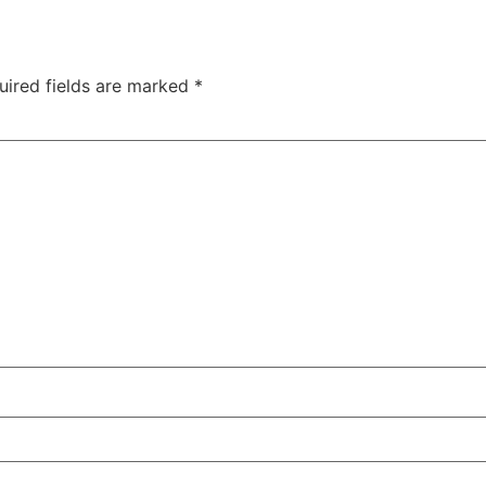
uired fields are marked
*