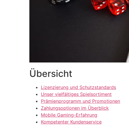
Übersicht
Lizenzierung und Schutzstandards
Unser vielfältiges Spielsortiment
Prämienprogramm und Promotionen
Zahlungsoptionen im Überblick
Mobile Gaming-Erfahrung
Kompetenter Kundenservice