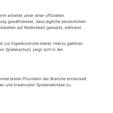
m arbeitet unter einer offiziellen
ung gewährleistet, dass jegliche persönlichen
lstellen auf Redlichkeit getestet, während
 zur Eigenkontrolle bietet. Hierzu gehören
um Spielerschutz zeigt sich in der
mmiertesten Providern der Branche entwickelt
ten und kreativsten Spielerlebnisse zu