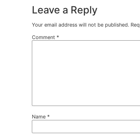
Leave a Reply
Your email address will not be published.
Req
Comment
*
Name
*