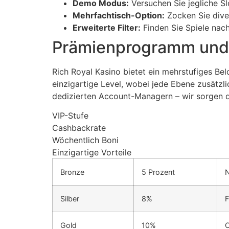
Demo Modus:
Versuchen Sie jegliche Slo
Mehrfachtisch-Option:
Zocken Sie diver
Erweiterte Filter:
Finden Sie Spiele nach
Prämienprogramm und
Rich Royal Kasino bietet ein mehrstufiges Be
einzigartige Level, wobei jede Ebene zusätzli
dedizierten Account-Managern – wir sorgen d
VIP-Stufe
Cashbackrate
Wöchentlich Boni
Einzigartige Vorteile
Bronze
5 Prozent
Silber
8%
F
Gold
10%
C