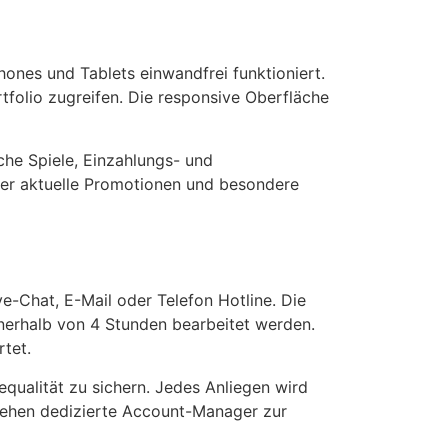
hones und Tablets einwandfrei funktioniert.
folio zugreifen. Die responsive Oberfläche
iche Spiele, Einzahlungs- und
er aktuelle Promotionen und besondere
e-Chat, E-Mail oder Telefon Hotline. Die
nnerhalb von 4 Stunden bearbeitet werden.
rtet.
equalität zu sichern. Jedes Anliegen wird
 stehen dedizierte Account-Manager zur