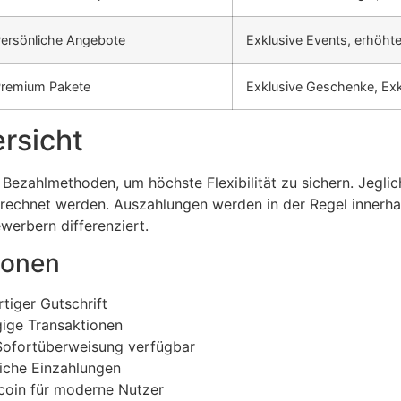
ersönliche Angebote
Exklusive Events, erhöhte
remium Pakete
Exklusive Geschenke, Exkl
rsicht
 Bezahlmethoden, um höchste Flexibilität zu sichern. Jegli
rechnet werden. Auszahlungen werden in der Regel innerhal
ewerbern differenziert.
ionen
tiger Gutschrift
ügige Transaktionen
Sofortüberweisung verfügbar
liche Einzahlungen
coin für moderne Nutzer