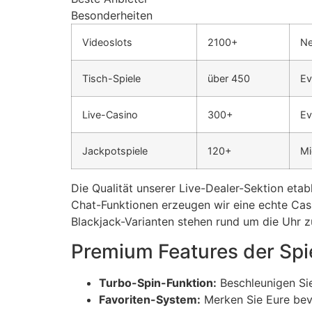
Besonderheiten
Videoslots
2100+
Ne
Tisch-Spiele
über 450
Ev
Live-Casino
300+
Ev
Jackpotspiele
120+
Mi
Die Qualität unserer Live-Dealer-Sektion eta
Chat-Funktionen erzeugen wir eine echte Cas
Blackjack-Varianten stehen rund um die Uhr z
Premium Features der Spi
Turbo-Spin-Funktion:
Beschleunigen Sie
Favoriten-System:
Merken Sie Eure bev