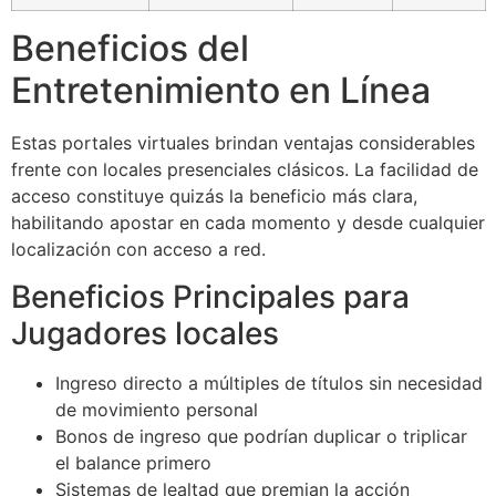
Beneficios del
Entretenimiento en Línea
Estas portales virtuales brindan ventajas considerables
frente con locales presenciales clásicos. La facilidad de
acceso constituye quizás la beneficio más clara,
habilitando apostar en cada momento y desde cualquier
localización con acceso a red.
Beneficios Principales para
Jugadores locales
Ingreso directo a múltiples de títulos sin necesidad
de movimiento personal
Bonos de ingreso que podrían duplicar o triplicar
el balance primero
Sistemas de lealtad que premian la acción