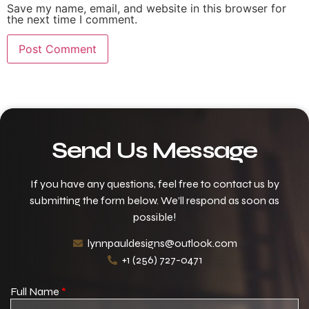
Save my name, email, and website in this browser for
the next time I comment.
Send Us Message
If you have any questions, feel free to contact us by
submitting the form below. We’ll respond as soon as
possible!
lynnpauldesigns@outlook.com
+1 (256) 727-0471
Full Name
*