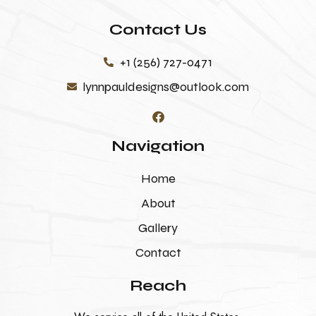
Contact Us
+1 (256) 727-0471
lynnpauldesigns@outlook.com
Navigation
Home
About
Gallery
Contact
Reach