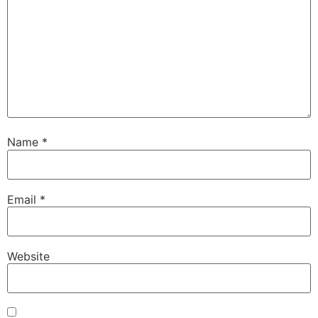
Name
*
Email
*
Website