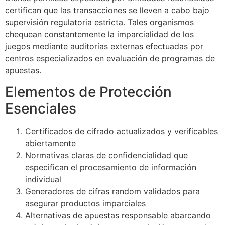
certifican que las transacciones se lleven a cabo bajo
supervisión regulatoria estricta. Tales organismos
chequean constantemente la imparcialidad de los
juegos mediante auditorías externas efectuadas por
centros especializados en evaluación de programas de
apuestas.
Elementos de Protección
Esenciales
Certificados de cifrado actualizados y verificables
abiertamente
Normativas claras de confidencialidad que
especifican el procesamiento de información
individual
Generadores de cifras random validados para
asegurar productos imparciales
Alternativas de apuestas responsable abarcando