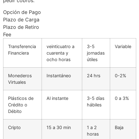
pedir cobros.
Opción de Pago
Plazo de Carga
Plazo de Retiro
Fee
Transferencia
veinticuatro a
3-5
Variable
Financiera
cuarenta y
jornadas
ocho horas
útiles
Monederos
Instantáneo
24 hrs
0-2%
Virtuales
Plásticos de
Al instante
3-5 días
0 a 3%
Crédito o
hábiles
Débito
Cripto
15 a 30 min
1 a 2
Baja
horas