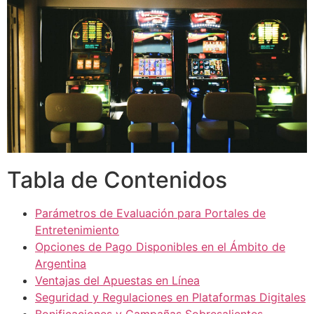
Tabla de Contenidos
Parámetros de Evaluación para Portales de
Entretenimiento
Opciones de Pago Disponibles en el Ámbito de
Argentina
Ventajas del Apuestas en Línea
Seguridad y Regulaciones en Plataformas Digitales
Bonificaciones y Campañas Sobresalientes