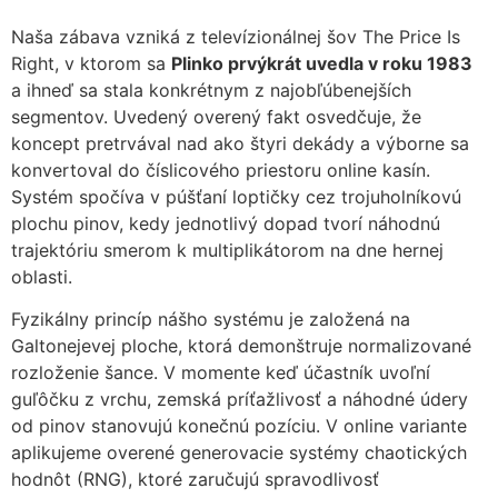
Naša zábava vzniká z televízionálnej šov The Price Is
Right, v ktorom sa
Plinko prvýkrát uvedla v roku 1983
a ihneď sa stala konkrétnym z najobľúbenejších
segmentov. Uvedený overený fakt osvedčuje, že
koncept pretrvával nad ako štyri dekády a výborne sa
konvertoval do číslicového priestoru online kasín.
Systém spočíva v púšťaní loptičky cez trojuholníkovú
plochu pinov, kedy jednotlivý dopad tvorí náhodnú
trajektóriu smerom k multiplikátorom na dne hernej
oblasti.
Fyzikálny princíp nášho systému je založená na
Galtonejevej ploche, ktorá demonštruje normalizované
rozloženie šance. V momente keď účastník uvoľní
guľôčku z vrchu, zemská príťažlivosť a náhodné údery
od pinov stanovujú konečnú pozíciu. V online variante
aplikujeme overené generovacie systémy chaotických
hodnôt (RNG), ktoré zaručujú spravodlivosť