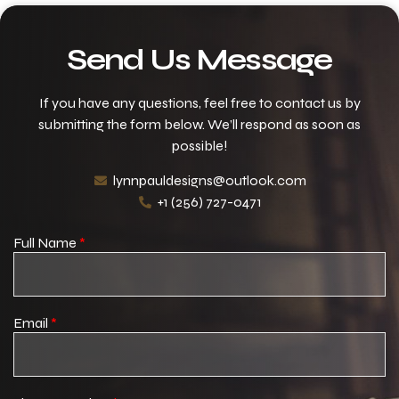
Send Us Message
If you have any questions, feel free to contact us by
submitting the form below. We’ll respond as soon as
possible!
lynnpauldesigns@outlook.com
+1 (256) 727-0471
Full Name
*
Email
*