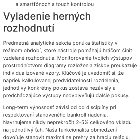
a smartfónoch s touch kontrolou
Vyladenie herných
rozhodnutí
Predmetná analytická sekcia ponúka štatistiky v
reálnom období, ktoré nástroje pomáhajú hráčom činit
vzdelané rozhodnutia. Monitorovanie tvojich výstupov
prostredníctvom diagramy rozloženia ziskov preukazuje
individualizované vzory. Kľúčové je uvedomiť si, že
napriek kalkulovanej predvídateľnosti rozdelenia,
jednotlivý konkrétny pokus zostáva nezávislý a
predchádzajúce výstupy neovplyvňujú ďalšie pokusy.
Long-term výnosnosť závisí od od disciplíny pri
respektovaní stanoveného bankroll riadenia.
Navrhujeme nikdy neprekročiť 2-5% celkového vkladu
na jednotlivý ťah. Naša funkcionalita obmedzení
dovoľuje stanoviť maximálne prehry za hraciu reláciu,