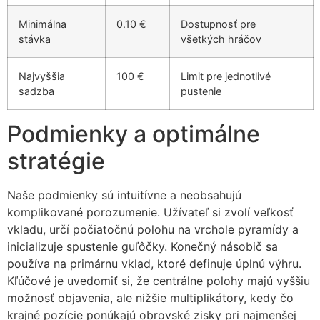
Minimálna
0.10 €
Dostupnosť pre
stávka
všetkých hráčov
Najvyššia
100 €
Limit pre jednotlivé
sadzba
pustenie
Podmienky a optimálne
stratégie
Naše podmienky sú intuitívne a neobsahujú
komplikované porozumenie. Užívateľ si zvolí veľkosť
vkladu, určí počiatočnú polohu na vrchole pyramídy a
inicializuje spustenie guľôčky. Konečný násobič sa
používa na primárnu vklad, ktoré definuje úplnú výhru.
Kľúčové je uvedomiť si, že centrálne polohy majú vyššiu
možnosť objavenia, ale nižšie multiplikátory, kedy čo
krajné pozície ponúkajú obrovské zisky pri najmenšej