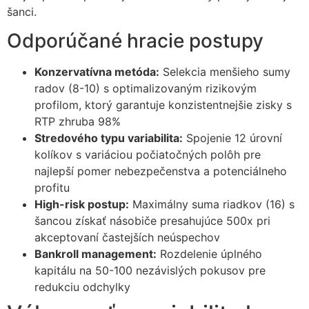
šanci.
Odporúčané hracie postupy
Konzervatívna metóda:
Selekcia menšieho sumy
radov (8-10) s optimalizovaným rizikovým
profilom, ktorý garantuje konzistentnejšie zisky s
RTP zhruba 98%
Stredového typu variabilita:
Spojenie 12 úrovní
kolíkov s variáciou počiatočných polôh pre
najlepší pomer nebezpečenstva a potenciálneho
profitu
High-risk postup:
Maximálny suma riadkov (16) s
šancou získať násobiče presahujúce 500x pri
akceptovaní častejších neúspechov
Bankroll management:
Rozdelenie úplného
kapitálu na 50-100 nezávislých pokusov pre
redukciu odchylky