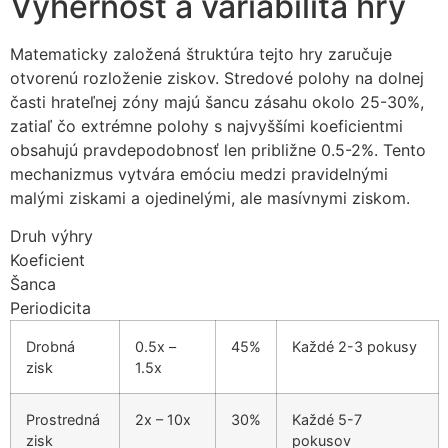
Výhernosť a variabilita hry
Matematicky založená štruktúra tejto hry zaručuje
otvorenú rozloženie ziskov. Stredové polohy na dolnej
časti hrateľnej zóny majú šancu zásahu okolo 25-30%,
zatiaľ čo extrémne polohy s najvyššími koeficientmi
obsahujú pravdepodobnosť len približne 0.5-2%. Tento
mechanizmus vytvára emóciu medzi pravidelnými
malými ziskami a ojedinelými, ale masívnymi ziskom.
Druh výhry
Koeficient
Šanca
Periodicita
Drobná
0.5x –
45%
Každé 2-3 pokusy
zisk
1.5x
Prostredná
2x – 10x
30%
Každé 5-7
zisk
pokusov