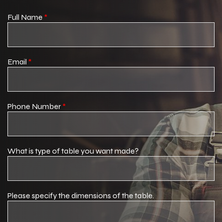
Full Name
*
Email
*
Phone Number
*
What is type of table you want made?
Please specify the dimensions of the table.