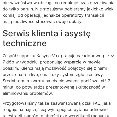
pierwszeństwa w obsługi, co redukuje czas oczekiwania
do tylko paru h. Nie stosujemy pobieramy jakichkolwiek
komisji od operacji, jednakże operatorzy transakcji
mają możliwość stosować swoje opłaty.
Serwis klienta i asystę
techniczne
Zespół supportu Kasyna Vox pracuje całodobowo przez
7 dób w tygodniu, proponując wsparcie w mowie
polskim. Klienci mają możliwość połączyć się z nami
przez chat na live, email czy system zgłoszeniowy.
Średni termin zwrotu na chacie wynosi poniższej niż 2
minut, co potwierdza prezentowaną skuteczność w
eliminowaniu problemów.
Przygotowaliśmy także zaawansowaną dział FAQ, jaka
reaguje na najczęściej występujące pytania odnośnie
rejestracji, nagród, płatności czy weryfikacji rachunku.