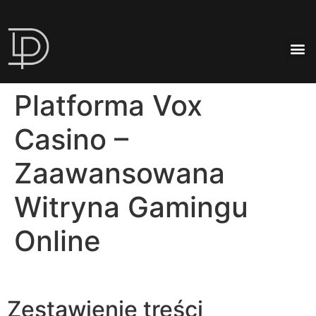
Platforma Vox
Casino –
Zaawansowana
Witryna Gamingu
Online
Zestawienie treści