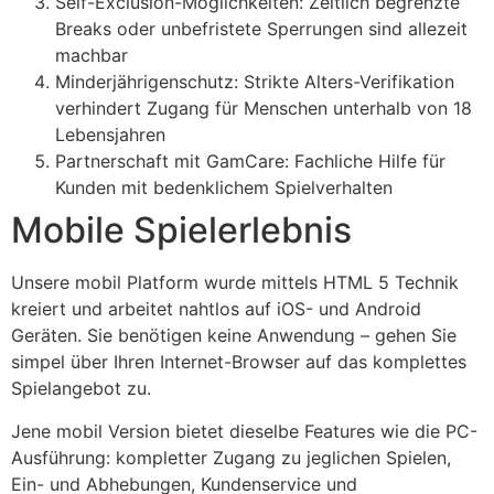
Self-Exclusion-Möglichkeiten: Zeitlich begrenzte
Breaks oder unbefristete Sperrungen sind allezeit
machbar
Minderjährigenschutz: Strikte Alters-Verifikation
verhindert Zugang für Menschen unterhalb von 18
Lebensjahren
Partnerschaft mit GamCare: Fachliche Hilfe für
Kunden mit bedenklichem Spielverhalten
Mobile Spielerlebnis
Unsere mobil Platform wurde mittels HTML 5 Technik
kreiert und arbeitet nahtlos auf iOS- und Android
Geräten. Sie benötigen keine Anwendung – gehen Sie
simpel über Ihren Internet-Browser auf das komplettes
Spielangebot zu.
Jene mobil Version bietet dieselbe Features wie die PC-
Ausführung: kompletter Zugang zu jeglichen Spielen,
Ein- und Abhebungen, Kundenservice und