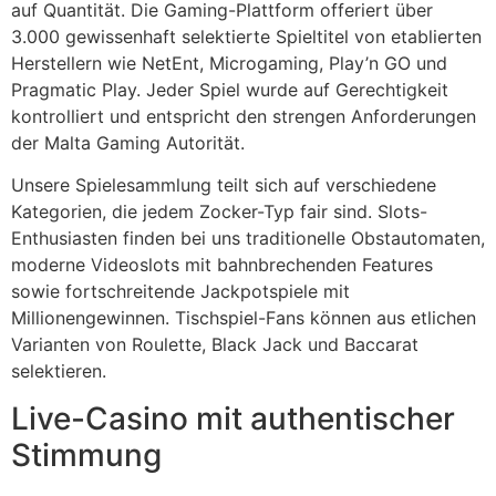
auf Quantität. Die Gaming-Plattform offeriert über
3.000 gewissenhaft selektierte Spieltitel von etablierten
Herstellern wie NetEnt, Microgaming, Play’n GO und
Pragmatic Play. Jeder Spiel wurde auf Gerechtigkeit
kontrolliert und entspricht den strengen Anforderungen
der Malta Gaming Autorität.
Unsere Spielesammlung teilt sich auf verschiedene
Kategorien, die jedem Zocker-Typ fair sind. Slots-
Enthusiasten finden bei uns traditionelle Obstautomaten,
moderne Videoslots mit bahnbrechenden Features
sowie fortschreitende Jackpotspiele mit
Millionengewinnen. Tischspiel-Fans können aus etlichen
Varianten von Roulette, Black Jack und Baccarat
selektieren.
Live-Casino mit authentischer
Stimmung