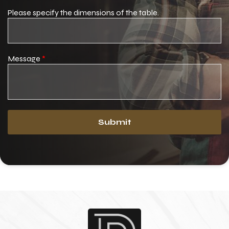
Please specify the dimensions of the table.
Message
*
Submit