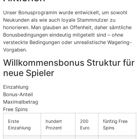
Unser Bonusprogramm wurde entwickelt, um sowohl
Neukunden als wie auch loyale Stammnutzer zu
honorieren. Man glauben an Offenheit, daher sämtliche
Bonusbedingungen eindeutig mitgeteilt sind – ohne
versteckte Bedingungen oder unrealistische Wagering-
Vorgaben.
Willkommensbonus Struktur für
neue Spieler
Einzahlung
Bonus-Anteil
Maximalbetrag
Free Spins
Erste
hundert
200
fünfzig Free
Einzahlung
Prozent
Euro
Spins