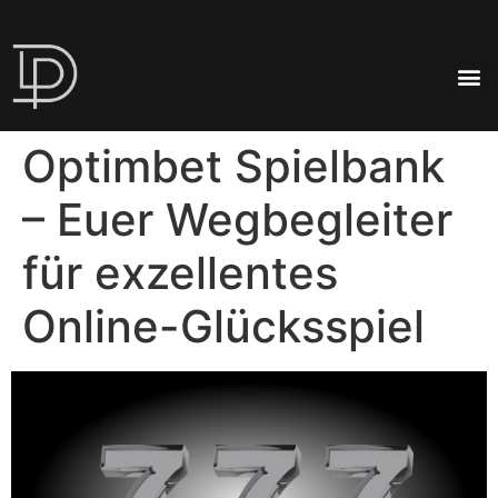
Optimbet Spielbank
– Euer Wegbegleiter
für exzellentes
Online-Glücksspiel