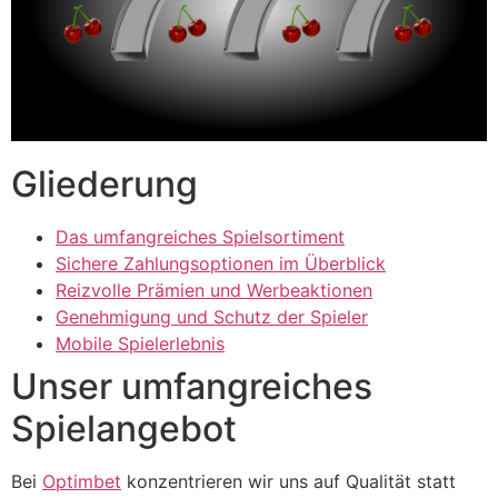
Gliederung
Das umfangreiches Spielsortiment
Sichere Zahlungsoptionen im Überblick
Reizvolle Prämien und Werbeaktionen
Genehmigung und Schutz der Spieler
Mobile Spielerlebnis
Unser umfangreiches
Spielangebot
Bei
Optimbet
konzentrieren wir uns auf Qualität statt