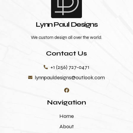
Lynn Paul Designs
We custom design all over the world.
Contact Us
+1 (256) 727-0471
lynnpauldesigns@outlook.com
Navigation
Home
About