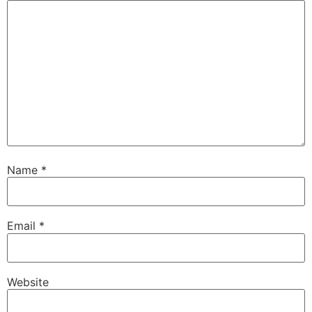
Name
*
Email
*
Website