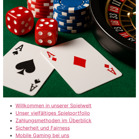
Willkommen in unserer Spielwelt
Unser vielfältiges Spielportfolio
Zahlungsmethoden im Überblick
Sicherheit und Fairness
Mobile Gaming bei uns