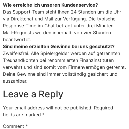
Wie erreiche ich unseren Kundenservice?
Das Support-Team steht Ihnen 24 Stunden um die Uhr
via Direktchat und Mail zur Verfügung. Die typische
Response-Time im Chat beträgt unter drei Minuten,
Mail-Requests werden innerhalb von vier Stunden
beantwortet.
Sind meine erzielten Gewinne bei uns geschützt?
Zweifelsfrei. Alle Spielergelder werden auf getrennten
Treuhandkonten bei renommierten Finanzinstituten
verwahrt und sind somit vom Firmenvermögen getrennt.
Deine Gewinne sind immer vollständig gesichert und
auszahlbar.
Leave a Reply
Your email address will not be published.
Required
fields are marked
*
Comment
*