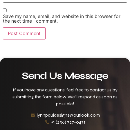
Save my name, email, and website in this browser for
the next time I comment.
Send Us Message
If you have any questions, feel free to contact us by
submitting the form below. We’ll respond as soon as
possible!
lynnpauldesigns@outlook.com
+1 (256) 727-0471