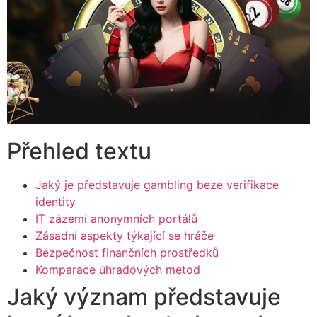
Přehled textu
Jaký je představuje gambling beze verifikace
identity
IT zázemí anonymních portálů
Zásadní aspekty týkající se hráče
Bezpečnost finančních prostředků
Komparace úhradových metod
Jaký význam představuje