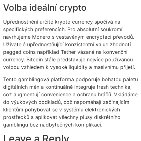
Volba ideální crypto
Upřednostnění určité krypto currency spočívá na
specifických preferencích. Pro absolutní soukromí
navrhujeme Monero s vestavěným encryptací převodů.
Uživatelé upřednostňující konzistentní value zhodnotí
pegged coins například Tether vázané na konvenční
currency. Bitcoin stále představuje nejvíce používanou
volbou vzhledem k vysoké liquidity a masivnímu přijetí.
Tento gamblingová platforma podporuje bohatou paletu
digitálních měn a kontinuálně integruje fresh technika,
což augmentují convenience a ochranu hráčů. Vkládáme
do výukových podkladů, což napomáhají začínajícím
klientům pohybovat se v systému elektronických
prostředků a aplikovat všechny plusy diskrétního
gamblingu bez nadbytečných komplikací.
Leave a Reply