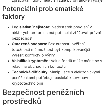
zpracování dokumentů snižuje byrokratické výdaje
Potenciální problematické
faktory
Legislativní nejistota:
Nedostatek povolení v
některých teritoriích má potenciál ztěžovat právní
bezpečnost
Omezená podpora:
Bez nutnosti ověření
totožnosti má možnost být komplikovanější
vyřešit konflikty o výhry
Volatilita kryptoměn:
Value fondů může měnit se v
relaci na obchodních kontextu
Technická difficulty:
Manipulace s elektronickými
peněženkami potřebuje basické know-how
kryptotechnologií
Bezpečnost peněžních
prostředků