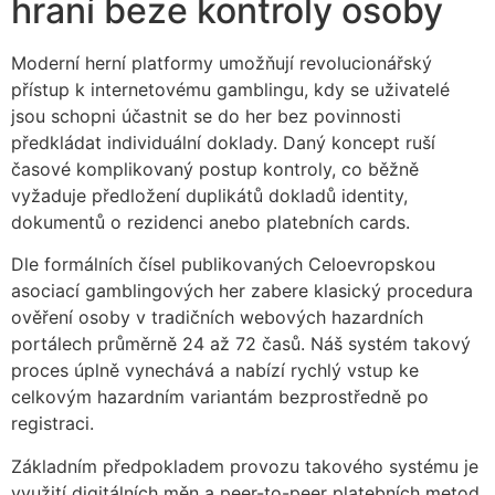
hraní beze kontroly osoby
Moderní herní platformy umožňují revolucionářský
přístup k internetovému gamblingu, kdy se uživatelé
jsou schopni účastnit se do her bez povinnosti
předkládat individuální doklady. Daný koncept ruší
časové komplikovaný postup kontroly, co běžně
vyžaduje předložení duplikátů dokladů identity,
dokumentů o rezidenci anebo platebních cards.
Dle formálních čísel publikovaných Celoevropskou
asociací gamblingových her zabere klasický procedura
ověření osoby v tradičních webových hazardních
portálech průměrně 24 až 72 časů. Náš systém takový
proces úplně vynechává a nabízí rychlý vstup ke
celkovým hazardním variantám bezprostředně po
registraci.
Základním předpokladem provozu takového systému je
využití digitálních měn a peer-to-peer platebních metod.