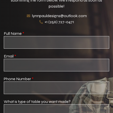
submitting the form below. We’ll respond as soon as
possible!
lynnpauldesigns@outlook.com
+1 (256) 727-0471
Full Name
*
Email
*
Phone Number
*
What is type of table you want made?