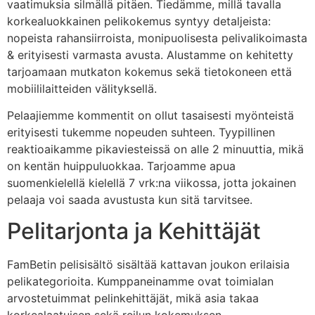
vaatimuksia silmällä pitäen. Tiedämme, millä tavalla
korkealuokkainen pelikokemus syntyy detaljeista:
nopeista rahansiirroista, monipuolisesta pelivalikoimasta
& erityisesti varmasta avusta. Alustamme on kehitetty
tarjoamaan mutkaton kokemus sekä tietokoneen että
mobiililaitteiden välityksellä.
Pelaajiemme kommentit on ollut tasaisesti myönteistä
erityisesti tukemme nopeuden suhteen. Tyypillinen
reaktioaikamme pikaviesteissä on alle 2 minuuttia, mikä
on kentän huippuluokkaa. Tarjoamme apua
suomenkielellä kielellä 7 vrk:na viikossa, jotta jokainen
pelaaja voi saada avustusta kun sitä tarvitsee.
Pelitarjonta ja Kehittäjät
FamBetin pelisisältö sisältää kattavan joukon erilaisia
pelikategorioita. Kumppaneinamme ovat toimialan
arvostetuimmat pelinkehittäjät, mikä asia takaa