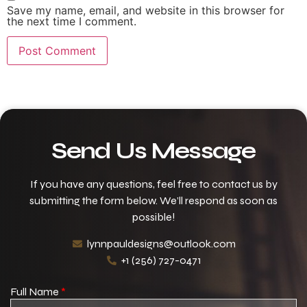
Save my name, email, and website in this browser for
the next time I comment.
Send Us Message
If you have any questions, feel free to contact us by
submitting the form below. We’ll respond as soon as
possible!
lynnpauldesigns@outlook.com
+1 (256) 727-0471
Full Name
*