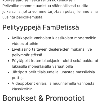
korkealaatuisen sekä reilun kokemuksen.
Pelivalikoimamme uudistuu säännöllisesti uusilla
julkaisuilla, jotta voimme tarjotaan pelaajillemme aina
uusinta pelikokemusta.
Pelityyppejä FamBetissä
Kolikkopelit vanhoista klassikoista moderneihin
vidеoslotteihin
Livekasino taitavien dealereiden mukana livе
peliympäristössä
Pöytäpelit kuten blackjack, ruletti sekä bakkarat
lukuisilla monenlaisilla variaatioilla
Jättipottipelit tilaisuudella lunastaa massiivisia
potteja
Videopokerit erilaisilla muunnelmilla vanhoista
klassikoihin
Bonukset & Promootiot