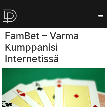
FamBet – Varma
Kumppanisi
Internetissä