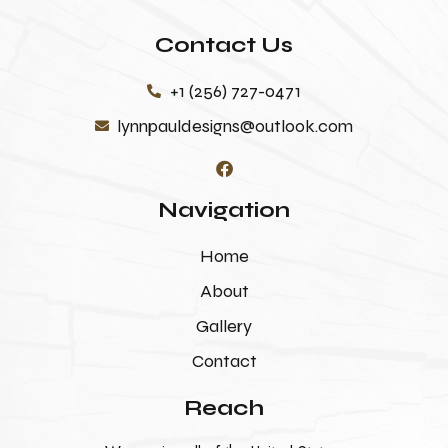
Contact Us
+1 (256) 727-0471
lynnpauldesigns@outlook.com
Navigation
Home
About
Gallery
Contact
Reach