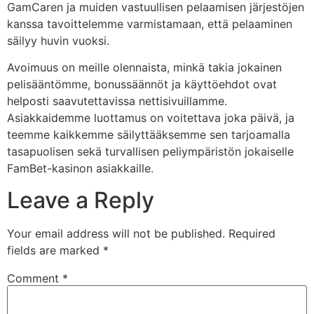
GamCaren ja muiden vastuullisen pelaamisen järjestöjen
kanssa tavoittelemme varmistamaan, että pelaaminen
säilyy huvin vuoksi.
Avoimuus on meille olennaista, minkä takia jokainen
pelisääntömme, bonussäännöt ja käyttöehdot ovat
helposti saavutettavissa nettisivuillamme.
Asiakkaidemme luottamus on voitettava joka päivä, ja
teemme kaikkemme säilyttääksemme sen tarjoamalla
tasapuolisen sekä turvallisen peliympäristön jokaiselle
FamBet-kasinon asiakkaille.
Leave a Reply
Your email address will not be published.
Required
fields are marked
*
Comment
*