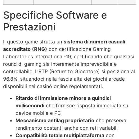
Specifiche Software e
Prestazioni
Il questo game sfrutta un
sistema di numeri casuali
accreditato (RNG)
con certificazione Gaming
Laboratories International-19, certificando che qualsiasi
round di gaming sia interamente imprevedibile e
controllabile. L’RTP (Return to Giocatore) si posiziona al
96.8%, situandoci nella fascia alta dei giochi arcade
disponibili nei casinò online regolamentati.
Ritardo di immissione minore a quindici
millisecondi
che fornisce risposta immediata su
device mobile e PC
Meccanismo antilag proprietario
che preserva
rendimento costanti anche con reti variabili
Compatibilità totale multipiattaforma
con