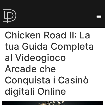
Chicken Road II: La
tua Guida Completa
al Videogioco
Arcade che
Conquista i Casinò
digitali Online