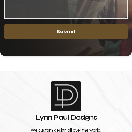
Submit
Lynn Paul Designs
We custom design all over the world.