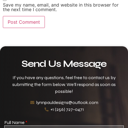
Save my name, email, and website in this browser for
the next time I comment.
Send Us Message
If you have any questions, feel free to contact us by
submitting the form below. We’ll respond as soon as
possible!
lynnpauldesigns@outlook.com
+1 (256) 727-0471
Full Name
*