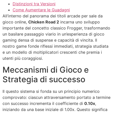
Distinzioni tra Versioni
Come Aumentare le Guadagni
All’interno del panorama dei titoli arcade per sale da
gioco online,
Chicken Road 2
incarna uno sviluppo
importante del concetto classico Frogger, trasformando
un basilare passaggio viario in un’esperienza di gioco
gaming densa di suspense e capacità di vincita. Il
nostro game fonde riflessi immediati, strategia studiata
e un modello di moltiplicatori crescenti che premia i
utenti più coraggiosi.
Meccanismi di Gioco e
Strategia di successo
Il questo sistema si fonda su un principio numerico
comprovato: ciascun attraversamento portato a termine
con successo incrementa il coefficiente di
0.10x
,
iniziando da una base iniziale di 1.00x. Questo significa