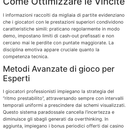
Come Ottimizzare le Vincite
I informazioni raccolti da migliaia di partite evidenziano
che i giocatori con le prestazioni superiori condividono
caratteristiche simili: praticano regolarmente in modo
demo, impostano limiti di cash-out prefissati e non
cercano mai le perdite con puntate maggiorate. La
disciplina emotiva appare cruciale quanto la
competenza tecnica.
Metodi Avanzate di gioco per
Esperti
I giocatori professionisti impiegano la strategia del
“ritmo prestabilito”, attraversando sempre con intervalli
temporali uniformi a prescindere dai schemi visualizzati.
Questo sistema paradossale cancella l’incertezza e
diminuisce gli sbagli generati da overthinking. In
aggiunta, impiegano i bonus periodici offerti dai casino