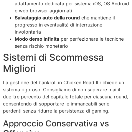
adattamento dedicata per sistema iOS, OS Android
e web browser aggiornati
Salvataggio auto della round
che mantiene il
progresso in eventualità di interruzione
involontaria
Modo demo infinita
per perfezionare le tecniche
senza rischio monetario
Sistemi di Scommessa
Migliori
La gestione del bankroll in Chicken Road II richiede un
sistema rigoroso. Consigliamo di non superare mai il
due-tre percento del capitale totale per ciascuna round,
consentendo di sopportare le immancabili serie
perdenti senza ridurre la persistenza di gaming.
Approccio Conservativa vs