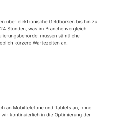
en über elektronische Geldbörsen bis hin zu
t 24 Stunden, was im Branchenvergleich
egulierungsbehörde, müssen sämtliche
eblich kürzere Wartezeiten an.
sch an Mobiltelefone und Tablets an, ohne
ir kontinuierlich in die Optimierung der