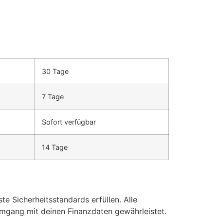
30 Tage
7 Tage
Sofort verfügbar
14 Tage
e Sicherheitsstandards erfüllen. Alle
mgang mit deinen Finanzdaten gewährleistet.