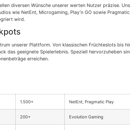
uellen diversen Wünsche unserer werten Nutzer präzise. Uns
tudios wie NetEnt, Microgaming, Play’n GO sowie Pragmatic 
griert wird.
ckpots
ntrum unserer Plattform. Von klassischen Früchteslots bis 
ack das geeignete Spielerlebnis. Speziell hervorzuheben si
nenbeträge erreichen.
1.500+
NetEnt, Pragmatic Play
200+
Evolution Gaming