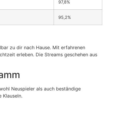
97,8%
95,2%
bar zu dir nach Hause. Mit erfahrenen
Echtzeit erleben. Die Streams geschehen aus
gramm
wohl Neuspieler als auch beständige
 Klauseln.