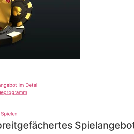
angebot im Detail
eueprogramm
 Spielen
eitgefächertes Spielangebot 