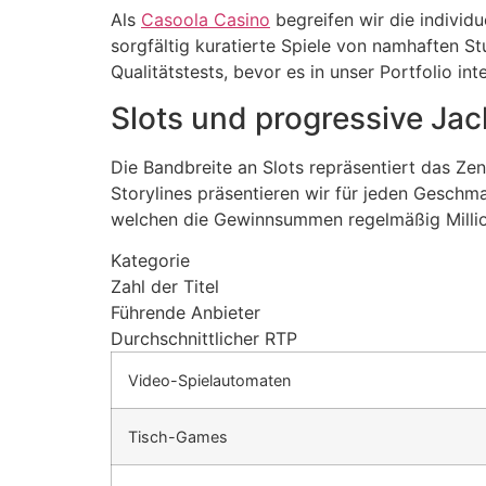
Als
Casoola Casino
begreifen wir die individ
sorgfältig kuratierte Spiele von namhaften S
Qualitätstests, bevor es in unser Portfolio inte
Slots und progressive Ja
Die Bandbreite an Slots repräsentiert das Ze
Storylines präsentieren wir für jeden Geschm
welchen die Gewinnsummen regelmäßig Millio
Kategorie
Zahl der Titel
Führende Anbieter
Durchschnittlicher RTP
Video-Spielautomaten
Tisch-Games