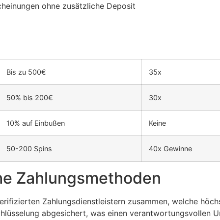
cheinungen ohne zusätzliche Deposit
Bis zu 500€
35x
50% bis 200€
30x
10% auf Einbußen
Keine
50-200 Spins
40x Gewinne
che Zahlungsmethoden
rifizierten Zahlungsdienstleistern zusammen, welche höchst
hlüsselung abgesichert, was einen verantwortungsvollen U