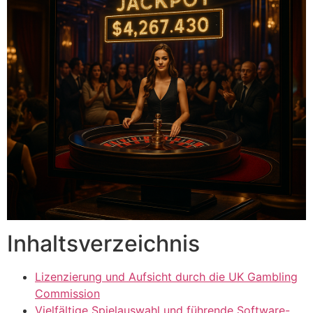
Inhaltsverzeichnis
Lizenzierung und Aufsicht durch die UK Gambling
Commission
Vielfältige Spielauswahl und führende Software-