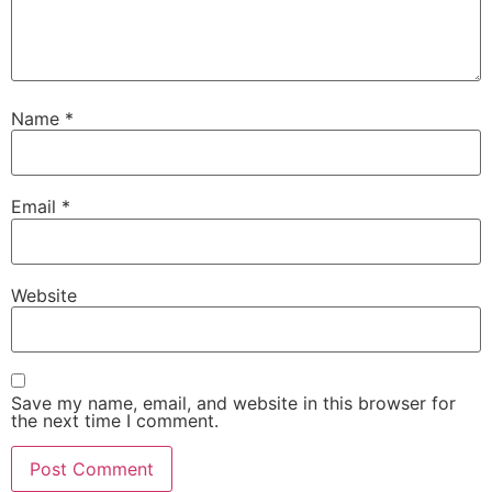
Name
*
Email
*
Website
Save my name, email, and website in this browser for
the next time I comment.