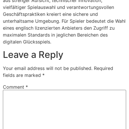
aus strenger Aufsicht, technischer Innovation,
vielfältiger Spielauswahl und verantwortungsvollen
Geschäftspraktiken kreiert eine sichere und
unterhaltsame Umgebung. Für Spieler bedeutet die Wahl
eines englisch lizenzierten Anbieters den Zugriff zu
maximalen Standards in jeglichen Bereichen des
digitalen Glücksspiels.
Leave a Reply
Your email address will not be published.
Required
fields are marked
*
Comment
*