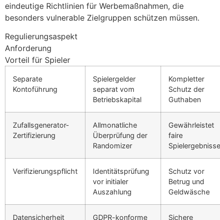
eindeutige Richtlinien für Werbemaßnahmen, die
besonders vulnerable Zielgruppen schützen müssen.
Regulierungsaspekt
Anforderung
Vorteil für Spieler
Separate
Spielergelder
Kompletter
Kontoführung
separat vom
Schutz der
Betriebskapital
Guthaben
Zufallsgenerator-
Allmonatliche
Gewährleistet
Zertifizierung
Überprüfung der
faire
Randomizer
Spielergebniss
Verifizierungspflicht
Identitätsprüfung
Schutz vor
vor initialer
Betrug und
Auszahlung
Geldwäsche
Datensicherheit
GDPR-konforme
Sichere