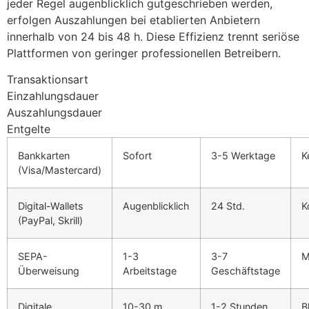
jeder Regel augenblicklich gutgeschrieben werden,
erfolgen Auszahlungen bei etablierten Anbietern
innerhalb von 24 bis 48 h. Diese Effizienz trennt seriöse
Plattformen von geringer professionellen Betreibern.
Transaktionsart
Einzahlungsdauer
Auszahlungsdauer
Entgelte
Bankkarten
Sofort
3-5 Werktage
K
(Visa/Mastercard)
Digital-Wallets
Augenblicklich
24 Std.
K
(PayPal, Skrill)
SEPA-
1-3
3-7
M
Überweisung
Arbeitstage
Geschäftstage
Digitale
10-30 m
1-2 Stunden
B