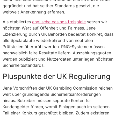
gegründet und hat seither Standards gesetzt, die
weltweit Anerkennung erfahren.
Als etabliertes
englische casinos freispiele
setzen wir
höchsten Wert auf Offenheit und Fairness. Jene
Lizenzierung durch UK Behörden bedeutet konkret, dass
alle Spielabläufe wiederkehrend von neutralen
Prüfstellen überprüft werden. RNG-Systeme müssen
nachweislich faire Resultate liefern, Auszahlungsquoten
werden publiziert und Nutzerdaten unterliegen höchsten
Sicherheitsstandards.
Pluspunkte der UK Regulierung
Jene Vorschriften der UK Gambling Commission reichen
weit über grundlegende Sicherheitsanforderungen
hinaus. Betreiber müssen separate Konten für
Kundengelder führen, womit Einlagen auch im seltenen
Fall einer Konkurs geschützt bleiben. Zudem existieren