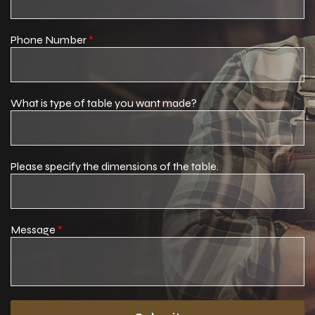
Phone Number
*
What is type of table you want made?
Please specify the dimensions of the table.
Message
*