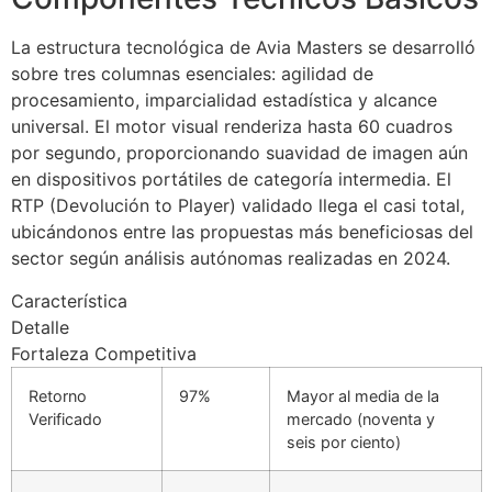
La estructura tecnológica de Avia Masters se desarrolló
sobre tres columnas esenciales: agilidad de
procesamiento, imparcialidad estadística y alcance
universal. El motor visual renderiza hasta 60 cuadros
por segundo, proporcionando suavidad de imagen aún
en dispositivos portátiles de categoría intermedia. El
RTP (Devolución to Player) validado llega el casi total,
ubicándonos entre las propuestas más beneficiosas del
sector según análisis autónomas realizadas en 2024.
Característica
Detalle
Fortaleza Competitiva
Retorno
97%
Mayor al media de la
Verificado
mercado (noventa y
seis por ciento)