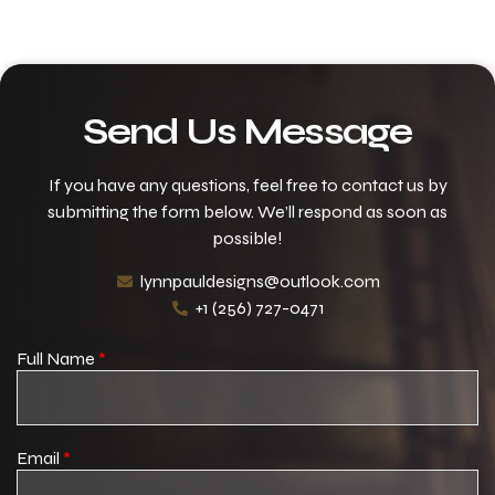
Send Us Message
If you have any questions, feel free to contact us by
submitting the form below. We’ll respond as soon as
possible!
lynnpauldesigns@outlook.com
+1 (256) 727-0471
Full Name
*
Email
*