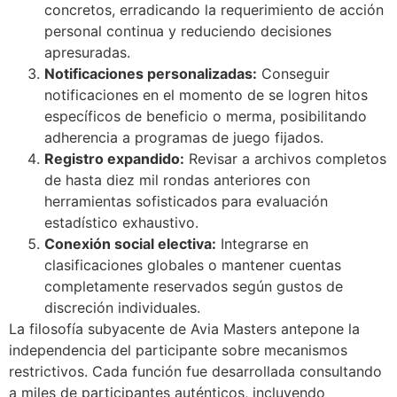
concretos, erradicando la requerimiento de acción
personal continua y reduciendo decisiones
apresuradas.
Notificaciones personalizadas:
Conseguir
notificaciones en el momento de se logren hitos
específicos de beneficio o merma, posibilitando
adherencia a programas de juego fijados.
Registro expandido:
Revisar a archivos completos
de hasta diez mil rondas anteriores con
herramientas sofisticados para evaluación
estadístico exhaustivo.
Conexión social electiva:
Integrarse en
clasificaciones globales o mantener cuentas
completamente reservados según gustos de
discreción individuales.
La filosofía subyacente de Avia Masters antepone la
independencia del participante sobre mecanismos
restrictivos. Cada función fue desarrollada consultando
a miles de participantes auténticos, incluyendo