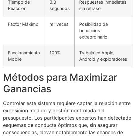
Tiempo de
0.3
Respuestas inmediatas
Reacción
segundos
sin retraso
Factor Máximo
mil veces
Posibilidad de
beneficios
extraordinario
Funcionamiento
100%
Trabaja en Apple,
Mobile
Android y exploradores
Métodos para Maximizar
Ganancias
Controlar este sistema requiere captar la relación entre
exposición medido y gestión controlada del
presupuesto. Los participantes expertos han detectado
esquemas de conducta óptimos que, sin asegurar
consecuencias, elevan notablemente las chances de