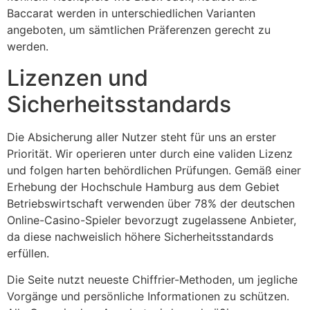
Baccarat werden in unterschiedlichen Varianten
angeboten, um sämtlichen Präferenzen gerecht zu
werden.
Lizenzen und
Sicherheitsstandards
Die Absicherung aller Nutzer steht für uns an erster
Priorität. Wir operieren unter durch eine validen Lizenz
und folgen harten behördlichen Prüfungen. Gemäß einer
Erhebung der Hochschule Hamburg aus dem Gebiet
Betriebswirtschaft verwenden über 78% der deutschen
Online-Casino-Spieler bevorzugt zugelassene Anbieter,
da diese nachweislich höhere Sicherheitsstandards
erfüllen.
Die Seite nutzt neueste Chiffrier-Methoden, um jegliche
Vorgänge und persönliche Informationen zu schützen.