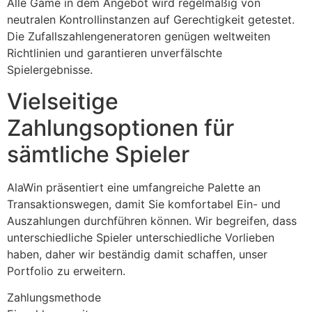
Alle Game in dem Angebot wird regelmäßig von
neutralen Kontrollinstanzen auf Gerechtigkeit getestet.
Die Zufallszahlengeneratoren genügen weltweiten
Richtlinien und garantieren unverfälschte
Spielergebnisse.
Vielseitige
Zahlungsoptionen für
sämtliche Spieler
AlaWin präsentiert eine umfangreiche Palette an
Transaktionswegen, damit Sie komfortabel Ein- und
Auszahlungen durchführen können. Wir begreifen, dass
unterschiedliche Spieler unterschiedliche Vorlieben
haben, daher wir beständig damit schaffen, unser
Portfolio zu erweitern.
Zahlungsmethode