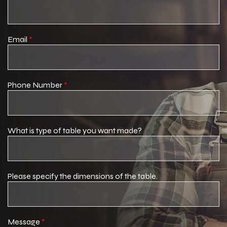
Email
*
Phone Number
*
What is type of table you want made?
Please specify the dimensions of the table.
Message
*