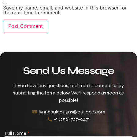
Save my name, email, and website in this browser for
the next time I comment.
Send Us Message
If you have any questions, feel free to contact us by
submitting the form below. We’ll respond as soon as
possible!
lynnpauldesigns@outlook.com
+1 (256) 727-0471
Full Name
*