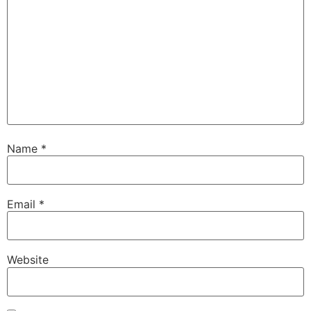
Name
*
Email
*
Website