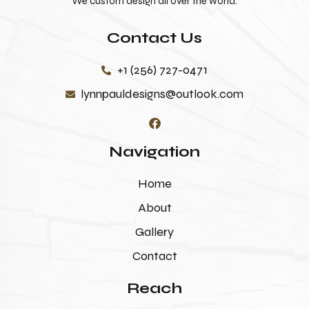
We custom design all over the world.
Contact Us
+1 (256) 727-0471
lynnpauldesigns@outlook.com
Navigation
Home
About
Gallery
Contact
Reach