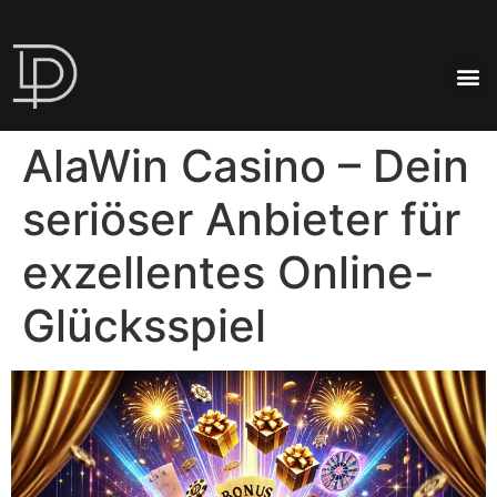
AlaWin Casino – Dein
seriöser Anbieter für
exzellentes Online-
Glücksspiel