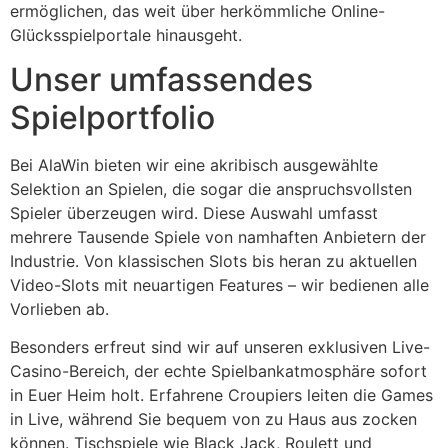
ermöglichen, das weit über herkömmliche Online-
Glücksspielportale hinausgeht.
Unser umfassendes
Spielportfolio
Bei AlaWin bieten wir eine akribisch ausgewählte
Selektion an Spielen, die sogar die anspruchsvollsten
Spieler überzeugen wird. Diese Auswahl umfasst
mehrere Tausende Spiele von namhaften Anbietern der
Industrie. Von klassischen Slots bis heran zu aktuellen
Video-Slots mit neuartigen Features – wir bedienen alle
Vorlieben ab.
Besonders erfreut sind wir auf unseren exklusiven Live-
Casino-Bereich, der echte Spielbankatmosphäre sofort
in Euer Heim holt. Erfahrene Croupiers leiten die Games
in Live, während Sie bequem von zu Haus aus zocken
können. Tischspiele wie Black Jack, Roulett und