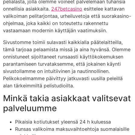
pelialasta, jolla olemme voineet palvelemaan tuhansia
onnellisia asiakkaita.
247betcasino
esittelee kattavan
valikoiman pelitarjontaa, urheiluvetoja että suorakasino-
ohjelmaa, joka kaikki on toteutettu rakennettu
vastaamaan modernin käyttäjän vaatimuksiin.
Sivustomme toimii sulavasti kaikkialla päätelaitteilla,
tämä tarjoaa pelaamista missä ja aina hyvänsä. Olemme
onnistuneet sijoittaneet runsaasti käyttökokemuksen
parantamiseen turvataksemme, että jokainen käynti
sivustollamme on intuitiivinen ja nautinnollinen.
Pelikokoelmamme päivittyy jatkuvasti uusilla peleillä
alan tärkeimmiltä pelistudioilta.
Minkä takia asiakkaat valitsevat
palveluumme
Pikaisia kotiutukset yleensä 24 h kuluessa
Runsas valikoima maksuvaihtoehtoja suomalaisille