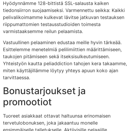
Hyödynnämme 128-bittistä SSL-salausta kaiken
tiedonsiirron suojaamiseksi. Varmennettu seikka: Kaikki
pelivalikoimamme kulkevat lävitse jatkuvan testauksen
riippumattomien testausstudioiden toimesta
varmistaaksemme reilun pelaamista.
Vastuullinen pelaaminen edustaa meille hyvin tärkeää.
Esittelemme menetelmiä pelilimiittien määrittämiseen,
taukojen pitämiseen sekä itseksisulkeutumiseen.
Yhteistyön kautta peliaddiction tahojen kera takaamme,
miten käyttäjillämme löytyy yhteys apuun koko ajan
tarvittaessa.
Bonustarjoukset ja
promootiot
Tuoreet asiakkaat ottavat haltuunsa erinomaisen
tervetulobonuksen, joka jakaantuu monelle
ensimmäiselle talletukselle. Aktiivisille pelaajille