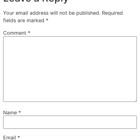
Your email address will not be published.
Required
fields are marked
*
Comment
*
Name
*
Email
*